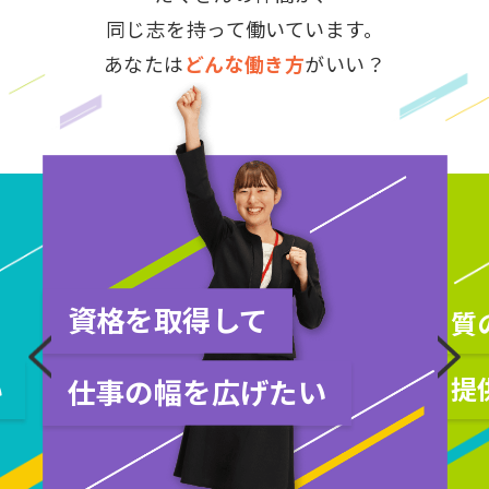
同じ志を持って働いています。
あなたは
どんな働き方
がいい？
資格を取得して
質
い
提
仕事の幅を広げたい