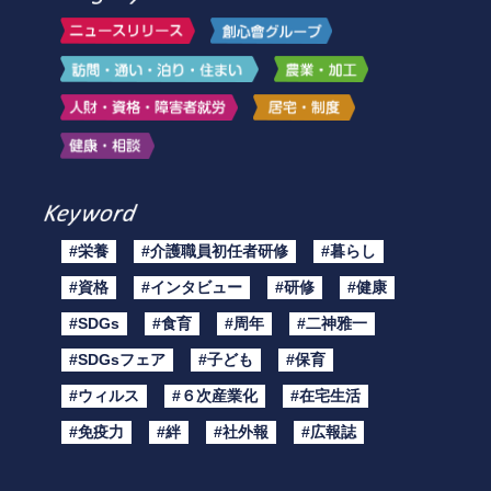
#栄養
#介護職員初任者研修
#暮らし
#資格
#インタビュー
#研修
#健康
#SDGs
#食育
#周年
#二神雅一
#SDGsフェア
#子ども
#保育
#ウィルス
#６次産業化
#在宅生活
#免疫力
#絆
#社外報
#広報誌