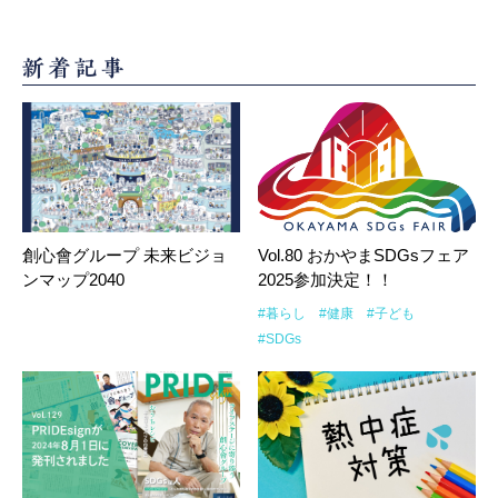
創心會グループ 未来ビジョ
Vol.80 おかやまSDGsフェア
ンマップ2040
2025参加決定！！
#暮らし
#健康
#子ども
#SDGs