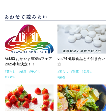
Vol.80 おかやまSDGsフェア
vol.74 健康食品との付き合い
2025参加決定！！
方
#暮らし
#健康
#子ども
#暮らし
#健康
#免疫力
#SDGs
#栄養