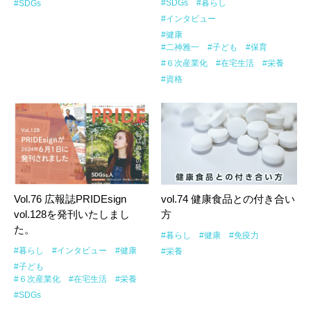
#SDGs
#暮らし
#SDGs
#インタビュー
#健康
#二神雅一
#子ども
#保育
#６次産業化
#在宅生活
#栄養
#資格
Vol.76 広報誌PRIDEsign
vol.74 健康食品との付き合い
vol.128を発刊いたしまし
方
た。
#暮らし
#健康
#免疫力
#暮らし
#インタビュー
#健康
#栄養
#子ども
#６次産業化
#在宅生活
#栄養
#SDGs