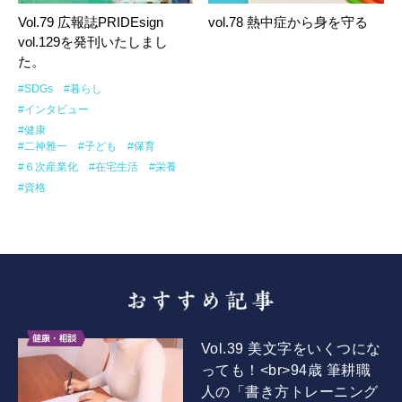
Vol.79 広報誌PRIDEsign
vol.78 熱中症から身を守る
vol.129を発刊いたしまし
た。
#SDGs
#暮らし
#インタビュー
#健康
#二神雅一
#子ども
#保育
#６次産業化
#在宅生活
#栄養
#資格
Vol.39 美文字をいくつにな
っても！<br>94歳 筆耕職
人の「書き方トレーニング