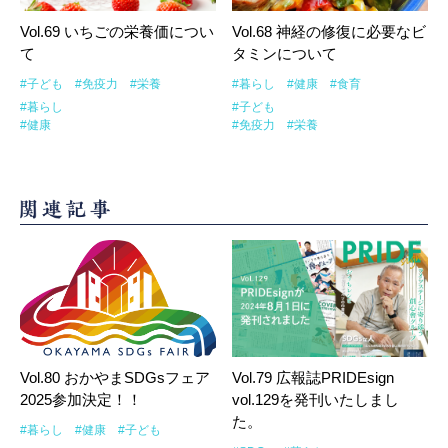
Vol.69 いちごの栄養価につい
Vol.68 神経の修復に必要なビ
て
タミンについて
#子ども
#免疫力
#栄養
#暮らし
#健康
#食育
#暮らし
#子ども
#健康
#免疫力
#栄養
Vol.80 おかやまSDGsフェア
Vol.79 広報誌PRIDEsign
2025参加決定！！
vol.129を発刊いたしまし
た。
#暮らし
#健康
#子ども