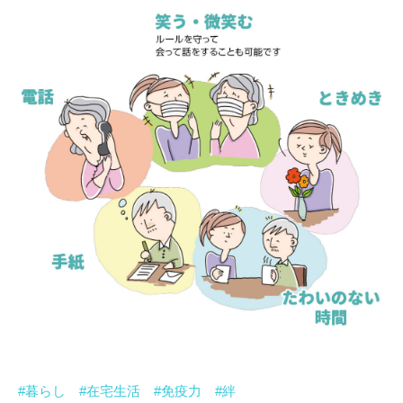
#暮らし
#在宅生活
#免疫力
#絆