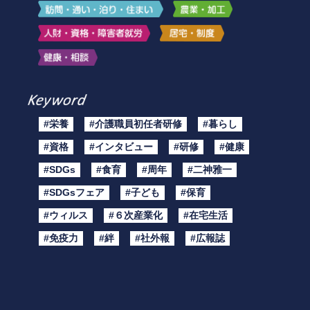
#栄養
#介護職員初任者研修
#暮らし
#資格
#インタビュー
#研修
#健康
#SDGs
#食育
#周年
#二神雅一
#SDGsフェア
#子ども
#保育
#ウィルス
#６次産業化
#在宅生活
#免疫力
#絆
#社外報
#広報誌