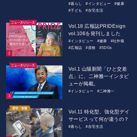
#暮らし
#インタビュー
#健康
#子ども
#在宅生活
Vol.18 広報誌PRIDEsign
vol.106を発刊しました
#インタビュー
#健康
#社外報
#広報誌
#資格
#SDGs
Vol.1 山陽新聞「ひと交差
点」に、二神雅一インタビ
ューが掲載。
#インタビュー
#二神雅一
Vol.11 特化型、強化型デイ
サービスって何が違うの？
#暮らし
#在宅生活