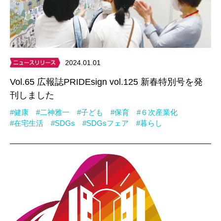
2024.01.01
Vol.65 広報誌PRIDEsign vol.125 新春特別号を発
刊しました
#健康
#二神雅一
#子ども
#保育
#６次産業化
#在宅生活
#SDGs
#SDGsフェア
#暮らし