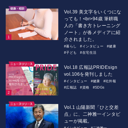
Vol.39 美文字をいくつにな
っても！<br>94歳 筆耕職
人の「書き方トレーニング
ノート」が各メディアに紹
介されました。
#暮らし
#インタビュー
#健康
#子ども
#在宅生活
Vol.18 広報誌PRIDEsign
vol.106を発刊しました
#インタビュー
#健康
#社外報
#広報誌
#資格
#SDGs
Vol.1 山陽新聞「ひと交差
点」に、二神雅一インタビ
ューが掲載。