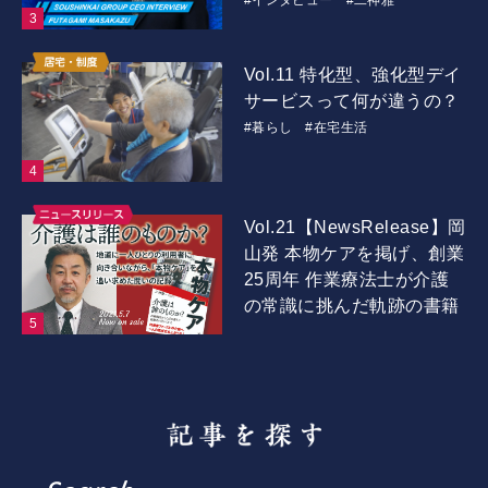
#インタビュー
#二神雅一
Vol.11 特化型、強化型デイ
サービスって何が違うの？
#暮らし
#在宅生活
Vol.21【NewsRelease】岡
山発 本物ケアを掲げ、創業
25周年 作業療法士が介護
の常識に挑んだ軌跡の書籍