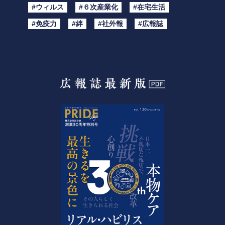
#ウィルス
#６次産業化
#在宅生活
#免疫力
#絆
#社外報
#広報誌