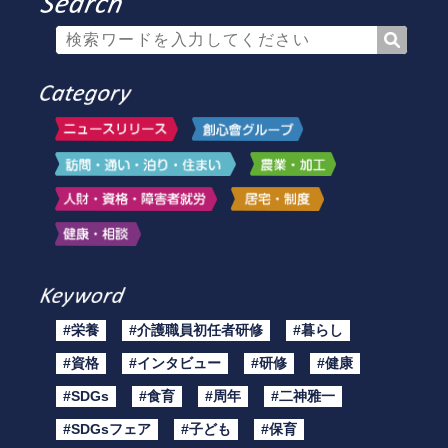
#栄養
#介護職員初任者研修
#暮らし
#資格
#インタビュー
#研修
#健康
#SDGs
#食育
#周年
#二神雅一
#SDGsフェア
#子ども
#保育