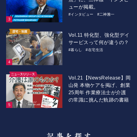
ューが掲載。
#インタビュー
#二神雅一
Vol.11 特化型、強化型デイ
サービスって何が違うの？
#暮らし
#在宅生活
Vol.21【NewsRelease】岡
山発 本物ケアを掲げ、創業
25周年 作業療法士が介護
の常識に挑んだ軌跡の書籍