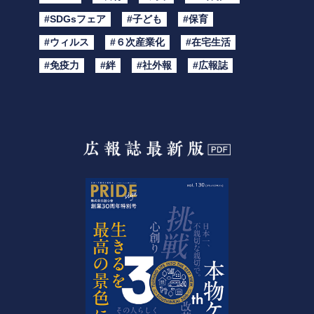
#SDGsフェア
#子ども
#保育
#ウィルス
#６次産業化
#在宅生活
#免疫力
#絆
#社外報
#広報誌