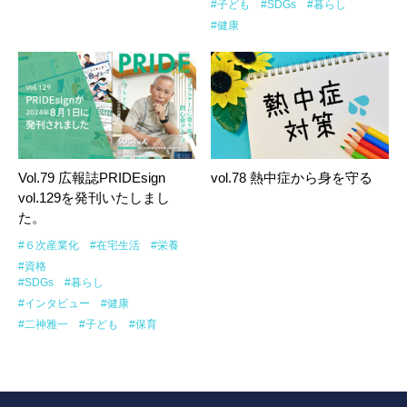
#子ども
#SDGs
#暮らし
#健康
Vol.79 広報誌PRIDEsign
vol.78 熱中症から身を守る
vol.129を発刊いたしまし
た。
#６次産業化
#在宅生活
#栄養
#資格
#SDGs
#暮らし
#インタビュー
#健康
#二神雅一
#子ども
#保育