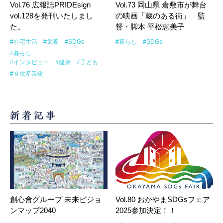
Vol.76 広報誌PRIDEsign
Vol.73 岡山県 倉敷市が舞台
vol.128を発刊いたしまし
の映画「蔵のある街」 監
た。
督・脚本 平松恵美子
#在宅生活
#栄養
#SDGs
#暮らし
#SDGs
#暮らし
#インタビュー
#健康
#子ども
#６次産業化
創心會グループ 未来ビジョ
Vol.80 おかやまSDGsフェア
ンマップ2040
2025参加決定！！