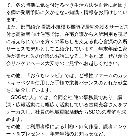
て、冬の時期に気を付けるべき生活方法や血管に起因す
る病の発病予防に欠かせない知識・情報をお届けしてい
ます。
また、部門紹介 看護小規模多機能型居宅介護＆サービス
付き高齢者向け住宅では、在宅介護から入所利用も視野
に考えられている方々の暮らしを支える創心會流の入所
サービスモデルとしてご紹介しています。年末年始ご家
族が集われ先の介護のお話になることあれば、ぜひ創心
会リハケアベース大安寺のご見学へお越しください。
その他、「おうちレシピ」では、ど根性ファームのカッ
トキャベツを使用した手軽で栄養バランスのとれた献立
をご紹介しています。
「SDGsな人」では、合同会社 連の事務員であり、講
演・広報活動にも幅広く活動している古賀充容さんをフ
ォーカスし、社員の地域貢献活動からSDGsの理解を深
めます。
その他、ご利用者様による川柳・俳句作品、読者アンケ
ート＆プレゼント、年末年始のお知らせなど、