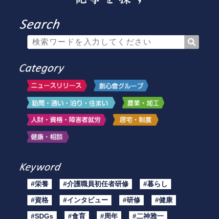
#栄養
#介護職員初任者研修
#暮らし
#資格
#インタビュー
#研修
#健康
#SDGs
#食育
#周年
#二神雅一