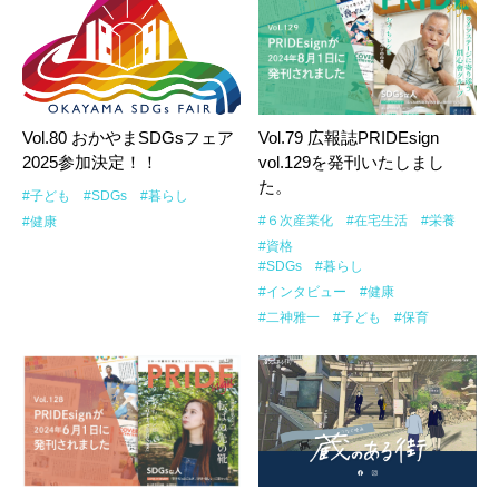
Vol.80 おかやまSDGsフェア
Vol.79 広報誌PRIDEsign
2025参加決定！！
vol.129を発刊いたしまし
た。
#子ども
#SDGs
#暮らし
#６次産業化
#在宅生活
#栄養
#健康
#資格
#SDGs
#暮らし
#インタビュー
#健康
#二神雅一
#子ども
#保育