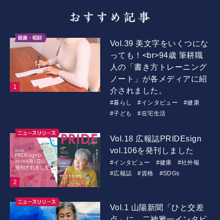
Vol.39 美文字をいくつにな
っても！<br>94歳 筆耕職
人の「書き方トレーニング
ノート」が各メディアに紹
介されました。
#暮らし
#インタビュー
#健康
#子ども
#在宅生活
Vol.18 広報誌PRIDEsign
vol.106を発刊しました
#インタビュー
#健康
#社外報
#広報誌
#資格
#SDGs
Vol.1 山陽新聞「ひと交差
点」に、二神雅一インタビ