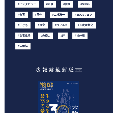
#インタビュー
#研修
#健康
#SDGs
#食育
#周年
#二神雅一
#SDGsフェア
#子ども
#保育
#ウィルス
#６次産業化
#在宅生活
#免疫力
#絆
#社外報
#広報誌