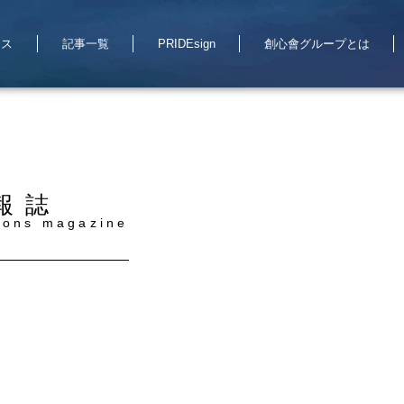
ース
記事一覧
PRIDEsign
創心會グループとは
報誌
tions magazine