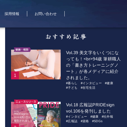
採用情報
お問い合わせ
Vol.39 美文字をいくつにな
っても！<br>94歳 筆耕職人
の「書き方トレーニングノ
ート」が各メディアに紹介
されました。
#暮らし
#インタビュー
#健康
#子ども
#在宅生活
Vol.18 広報誌PRIDEsign
vol.106を発刊しました
#インタビュー
#健康
#社外報
#広報誌
#資格
#SDGs