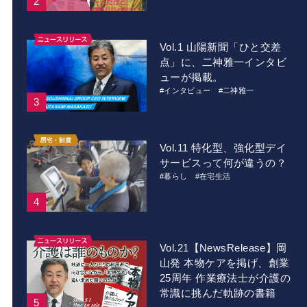
Vol.1 山陽新聞「ひと交差
点」に、二神雅一インタビ
ューが掲載。
#インタビュー
#二神雅一
Vol.11 特化型、強化型デイ
サービスって何が違うの？
#暮らし
#在宅生活
Vol.21【NewsRelease】岡
山発 本物ケアを掲げ、創業
25周年 作業療法士が介護の
常識に挑んだ軌跡の書籍