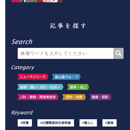
#栄養
#介護職員初任者研修
#暮らし
#資格